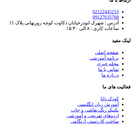
ارتباط با ما
02122445253
09127635768
آدرس : شهرک ابوذرخیابان ذکاوت کوچه روزبهانی پلاک 11
ساعات کاری : ۸ الی ۱۵:۳۰
لینک مفید
صفحه اصلی
برنامه آموزشی
مجله خبری
تماس با ما
درباره ما
فعالیت های ما
کودک دانا
آموزش زبان انگلیسی
تکنیک رنگ،نقاشی و چاپ
اردوهای تفریحی و آموزشی
ساخت کاردستی اریگامی